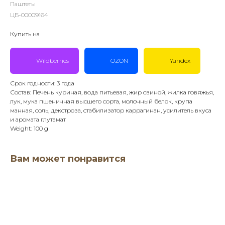
Паштеты
ЦБ-00009164
Купить на
Wildberries
OZON
Yandex
Срок годности: 3 года
Состав: Печень куриная, вода питьевая, жир свиной, жилка говяжья,
лук, мука пшеничная высшего сорта, молочный белок, крупа
манная, соль, декстроза, стабилизатор каррагинан, усилитель вкуса
и аромата глутамат
Weight: 100 g
Вам может понравится