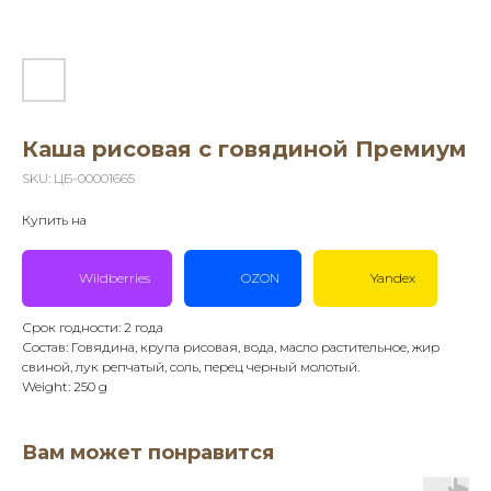
Каша рисовая с говядиной Премиум
SKU:
ЦБ-00001665
Купить на
Wildberries
OZON
Yandex
Срок годности: 2 года
Состав: Говядина, крупа рисовая, вода, масло растительное, жир
свиной, лук репчатый, соль, перец черный молотый.
Weight: 250 g
Вам может понравится