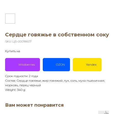
Сердце говяжье в собственном соку
SKU:
ЦБ-00018607
Купить на
Wildberries
OZON
Yandex
Срок годности: 2 года
Состав: Сердце говяжье, жир говяжий, лук, соль, мука пшеничная,
морковь, перец черный
Weight: 340 g
Вам может понравится